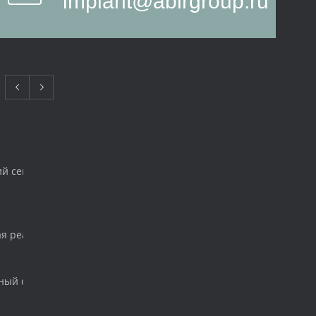
implant@abirgroup.ru
ий семинар для начинающих имплантологов
ая реабилитация. Одномоментная нагрузка. Создание шаблона 
ный стоматологический форум и выставка «ДЕНТАЛ САЛОН 201